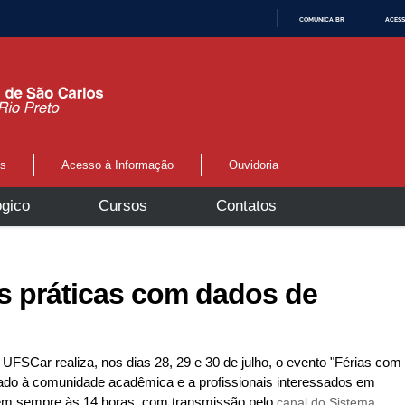
COMUNICA BR
ACESS
I
R
P
A
R
A
O
C
O
N
os
Acesso à Informação
Ouvidoria
T
E
Ú
gico
Cursos
Contatos
D
O
s práticas com dados de
FSCar realiza, nos dias 28, 29 e 30 de julho, o evento "Férias com
tado à comunidade acadêmica e a profissionais interessados em
ecem sempre às 14 horas, com transmissão pelo
canal do Sistema