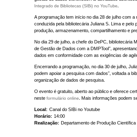
u
Integrado de Bibliotecas (SIBi) no YouTube
.
i
A programação tem início no dia 28 de julho com a
:
conduzida pela bibliotecária Juliana S. Lima e pe
produção, armazenamento, compartilhamento e pres
No dia 29 de julho, a chefe do DePC, bibliotecári
de Gestão de Dados com a DMPTool", apresentando 
dados em conformidade com as exigências de agên
Encerrando a programação, no dia 30 de julho, Julia
podem apoiar a pesquisa com dados", voltada a bibl
organização de dados de pesquisa.
O evento é gratuito, aberto ao público e oferece cer
neste
formulário online
. Mais informações podem se
Local:
Canal do SIBi no Youtube
Horário:
14:00
Realização:
Departamento de Produção Científic