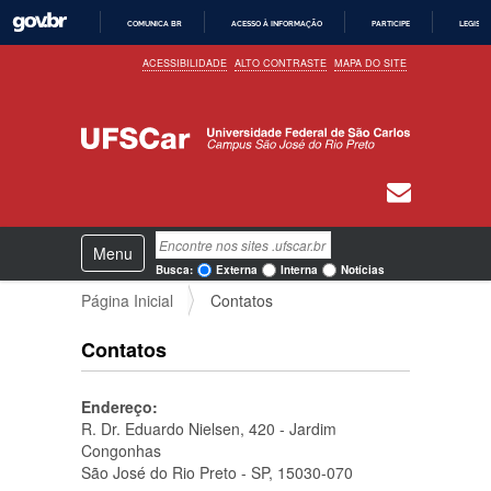
COMUNICA BR
ACESSO À INFORMAÇÃO
PARTICIPE
LEGISL
I
ACESSIBILIDADE
ALTO CONTRASTE
MAPA DO SITE
R
P
A
R
A
O
C
O
N
T
E
N
Busca
Ú
Toggle navigation
a
D
Busca Avançada…
Busca:
Externa
Interna
Notícias
O
v
Página Inicial
Contatos
e
g
a
Contatos
ç
ã
Endereço:
o
R. Dr. Eduardo Nielsen, 420 - Jardim
Congonhas
São José do Rio Preto - SP, 15030-070